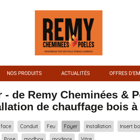
NOS PRODUITS
ACTUALITÉS
OFFRES D'EM
er - de Remy Cheminées & 
allation de chauffage bois à
 face
Conduit
Feu
Foyer
Installation
Insert bo
Pose
modbox
modinox
Vitre