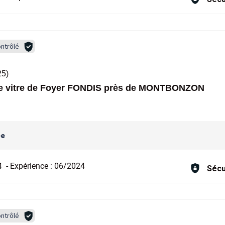
ntrôlé
25)
e vitre de Foyer FONDIS près de MONTBONZON
ée
4
-
Expérience :
06/2024
Sécu
ntrôlé