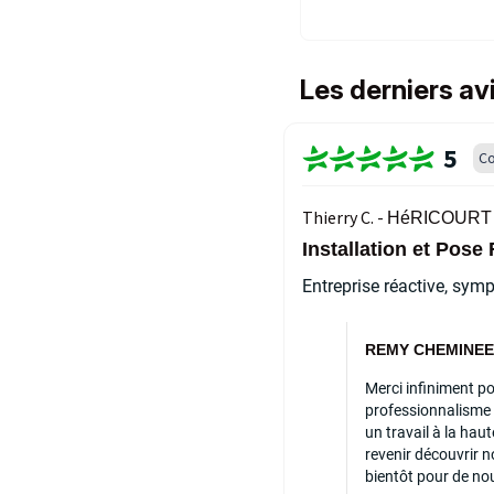
Les derniers a
5
Co
Thierry C. -
HéRICOURT 
Installation et Po
Entreprise réactive, sym
REMY CHEMINEES 
Merci infiniment po
professionnalisme
un travail à la ha
revenir découvrir 
bientôt pour de no