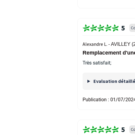
5
Co
Alexandre L. -
AVILLEY (
Remplacement d'un
Très satisfait;
Evaluation détaill
Publication :
01/07/202
5
Co