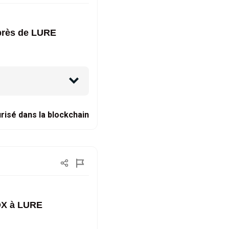
près de LURE
risé dans la blockchain
OX à LURE