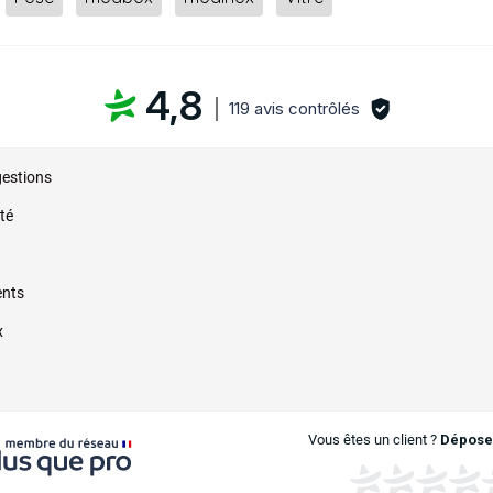
4,8
119 avis contrôlés
gestions
été
ents
x
Vous êtes un client ?
Déposez