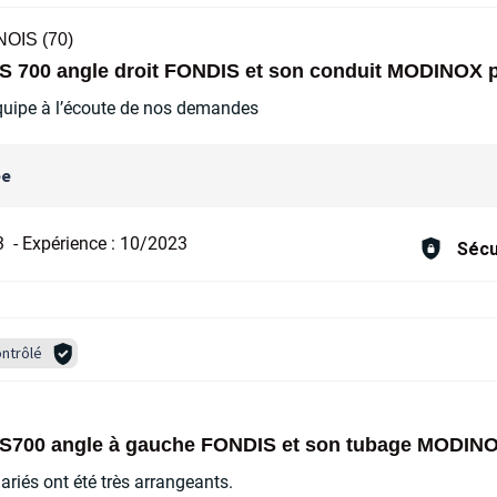
OIS (70)
YS 700 angle droit FONDIS et son conduit MODINOX 
équipe à l’écoute de nos demandes
ée
3
-
Expérience :
10/2023
Sécu
ntrôlé
YS700 angle à gauche FONDIS et son tubage MODIN
lariés ont été très arrangeants.