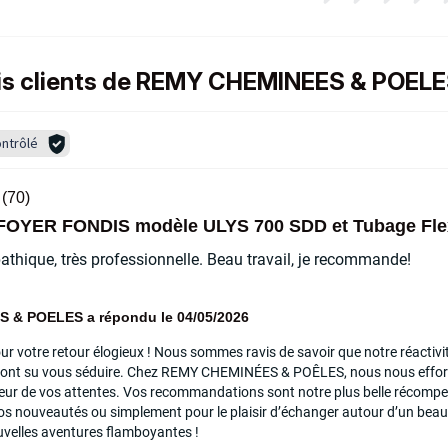
vis clients de REMY CHEMINEES & POEL
ntrôlé
(70)
se FOYER FONDIS modèle ULYS 700 SDD et Tubage Fl
pathique, très professionnelle. Beau travail, je recommande!
& POELES a répondu le 04/05/2026
ur votre retour élogieux ! Nous sommes ravis de savoir que notre réactivit
 ont su vous séduire. Chez REMY CHEMINÉES & POÊLES, nous nous efforço
uteur de vos attentes. Vos recommandations sont notre plus belle récompe
nos nouveautés ou simplement pour le plaisir d’échanger autour d’un beau
uvelles aventures flamboyantes !