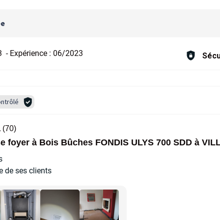
ée
3
-
Expérience :
06/2023
Sécu
ntrôlé
(70)
ose foyer à Bois Bûches FONDIS ULYS 700 SDD à V
s
e de ses clients