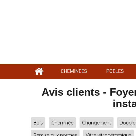
CHEMINEES
POELES
Avis clients - Foy
inst
Bois
Cheminée
Changement
Double
Remise aux normes
Vitre vitrocéramique