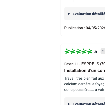
Evaluation détaill
Publication :
04/05/202
5
Co
Pascal H. -
ESPRELS (70
Installation d'un 
Travail très bien fait au
calcium derrière le foyer,
donc poussière..... à vo
Evaluation détaill